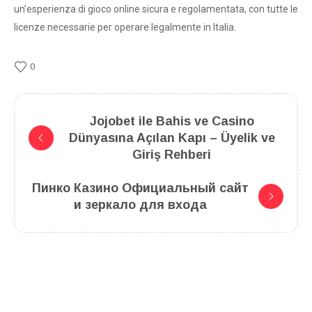
un’esperienza di gioco online sicura e regolamentata, con tutte le
licenze necessarie per operare legalmente in Italia.
0
Jojobet ile Bahis ve Casino
Dünyasına Açılan Kapı – Üyelik ve
Giriş Rehberi
Пинко Казино Официальный сайт
и зеркало для входа