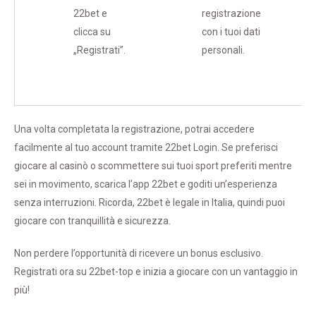
22bet e
registrazione
clicca su
con i tuoi dati
„Registrati”.
personali.
Una volta completata la registrazione, potrai accedere
facilmente al tuo account tramite 22bet Login. Se preferisci
giocare al casinò o scommettere sui tuoi sport preferiti mentre
sei in movimento, scarica l’app 22bet e goditi un’esperienza
senza interruzioni. Ricorda, 22bet è legale in Italia, quindi puoi
giocare con tranquillità e sicurezza.
Non perdere l’opportunità di ricevere un bonus esclusivo.
Registrati ora su 22bet-top e inizia a giocare con un vantaggio in
più!