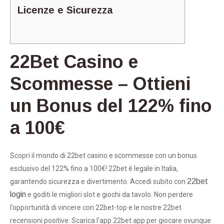
Licenze e Sicurezza
22Bet Casino e
Scommesse – Ottieni
un Bonus del 122% fino
a 100€
Scopri il mondo di 22bet casino e scommesse con un bonus
esclusivo del 122% fino a 100€! 22bet è legale in Italia,
22bet
garantendo sicurezza e divertimento. Accedi subito con
login
e goditi le migliori slot e giochi da tavolo. Non perdere
l’opportunità di vincere con 22bet-top e le nostre 22bet
recensioni positive. Scarica l’app 22bet app per giocare ovunque