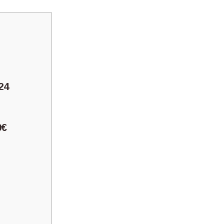
24
0€