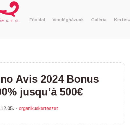
Főoldal
Vendégházunk
Galéria
Kertés
ino Avis 2024 Bonus
00% jusqu’à 500€
.12.05.
organikuskerteszet