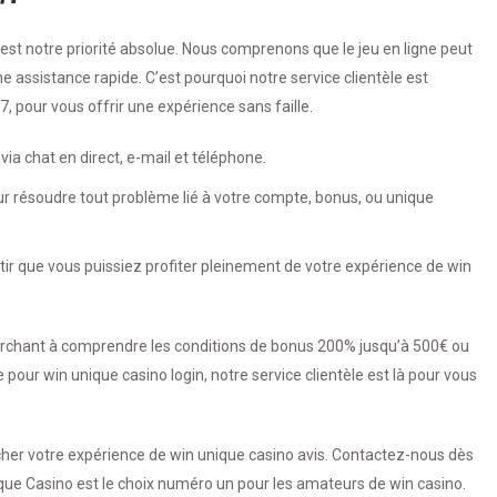
est notre priorité absolue. Nous comprenons que le jeu en ligne peut
e assistance rapide. C’est pourquoi notre service clientèle est
7, pour vous offrir une expérience sans faille.
ia chat en direct, e-mail et téléphone.
r résoudre tout problème lié à votre compte, bonus, ou unique
ir que vous puissiez profiter pleinement de votre expérience de win
rchant à comprendre les conditions de bonus 200% jusqu’à 500€ ou
pour win unique casino login, notre service clientèle est là pour vous
her votre expérience de win unique casino avis. Contactez-nous dès
ue Casino est le choix numéro un pour les amateurs de win casino.