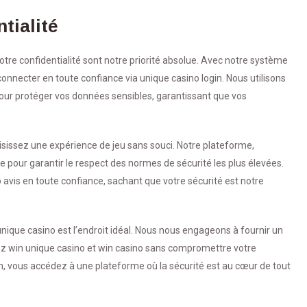
tialité
otre confidentialité sont notre priorité absolue. Avec notre système
onnecter en toute confiance via unique casino login. Nous utilisons
our protéger vos données sensibles, garantissant que vos
isissez une expérience de jeu sans souci. Notre plateforme,
 pour garantir le respect des normes de sécurité les plus élevées.
 avis en toute confiance, sachant que votre sécurité est notre
nique casino est l’endroit idéal. Nous nous engageons à fournir un
z win unique casino et win casino sans compromettre votre
in, vous accédez à une plateforme où la sécurité est au cœur de tout