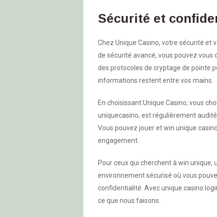
Sécurité et confiden
Chez Unique Casino, votre sécurité et v
de sécurité avancé, vous pouvez vous c
des protocoles de cryptage de pointe p
informations restent entre vos mains.
En choisissant Unique Casino, vous cho
uniquecasino, est régulièrement auditée
Vous pouvez jouer et win unique casino
engagement.
Pour ceux qui cherchent à win unique, u
environnement sécurisé où vous pouve
confidentialité. Avec unique casino log
ce que nous faisons.