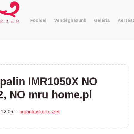
Főoldal
Vendégházunk
Galéria
Kertés
spalin IMR1050X NO
2, NO mru home.pl
.12.06.
organikuskerteszet