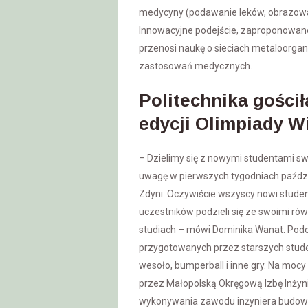
medycyny (podawanie leków, obrazowan
Innowacyjne podejście, zaproponowane
przenosi naukę o sieciach metaloorgan
zastosowań medycznych.
Politechnika gościł
edycji Olimpiady W
– Dzielimy się z nowymi studentami 
uwagę w pierwszych tygodniach paźdz
Zdyni. Oczywiście wszyscy nowi studenc
uczestników podzieli się ze swoimi ró
studiach – mówi Dominika Wanat. Podcz
przygotowanych przez starszych stude
wesoło, bumperball i inne gry. Na mo
przez Małopolską Okręgową Izbę Inżyn
wykonywania zawodu inżyniera budow