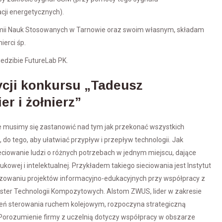
cji energetycznych).
emii Nauk Stosowanych w Tarnowie oraz swoim własnym, składam
ierci śp.
edzibie FutureLab PK.
dycji konkursu „Tadeusz
er i żołnierz”
e musimy się zastanowić nad tym jak przekonać wszystkich
do tego, aby ułatwiać przypływ i przepływ technologii. Jak
ieciowanie ludzi o różnych potrzebach w jednym miejscu, dające
owej i intelektualnej. Przykładem takiego sieciowania jest Instytut
alizowaniu projektów informacyjno-edukacyjnych przy współpracy z
aster Technologii Kompozytowych. Alstom ZWUS, lider w zakresie
ądzeń sterowania ruchem kolejowym, rozpoczyna strategiczną
 Porozumienie firmy z uczelnią dotyczy współpracy w obszarze