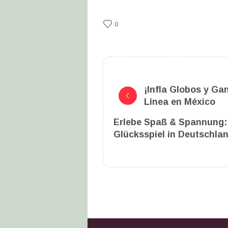
0
¡Infla Globos y Ga
Línea en México
Erlebe Spaß & Spannung: 
Glücksspiel in Deutschla