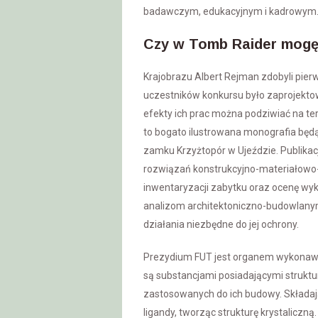
badawczym, edukacyjnym i kadrowym
Czy w Tomb Raider mogę
Krajobrazu Albert Rejman zdobyli pier
uczestników konkursu było zaprojekto
efekty ich prac można podziwiać na t
to bogato ilustrowana monografia bę
zamku Krzyżtopór w Ujeździe. Publikac
rozwiązań konstrukcyjno-materiałowo-
inwentaryzacji zabytku oraz ocenę wy
analizom architektoniczno-budowlanym
działania niezbędne do jej ochrony.
Prezydium FUT jest organem wykonawcz
są substancjami posiadającymi struktu
zastosowanych do ich budowy. Składają
ligandy, tworząc strukturę krystaliczn