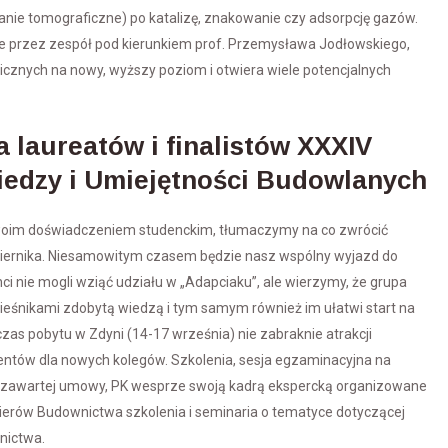
ie tomograficzne) po katalizę, znakowanie czy adsorpcję gazów.
 przez zespół pod kierunkiem prof. Przemysława Jodłowskiego,
icznych na nowy, wyższy poziom i otwiera wiele potencjalnych
a laureatów i finalistów XXXIV
iedzy i Umiejętności Budowlanych
swoim doświadczeniem studenckim, tłumaczymy na co zwrócić
iernika. Niesamowitym czasem będzie nasz wspólny wyjazd do
i nie mogli wziąć udziału w „Adapciaku”, ale wierzymy, że grupa
wieśnikami zdobytą wiedzą i tym samym również im ułatwi start na
as pobytu w Zdyni (14-17 września) nie zabraknie atrakcji
ntów dla nowych kolegów. Szkolenia, sesja egzaminacyjna na
cy zawartej umowy, PK wesprze swoją kadrą ekspercką organizowane
ierów Budownictwa szkolenia i seminaria o tematyce dotyczącej
nictwa.