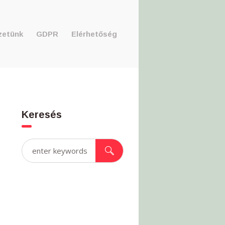
zetünk
GDPR
Elérhetőség
Keresés