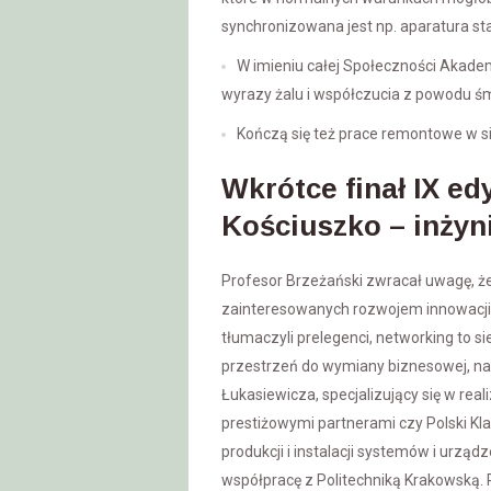
synchronizowana jest np. aparatura sta
W imieniu całej Społeczności Akad
wyrazy żalu i współczucia z powodu śm
Kończą się też prace remontowe w si
Wkrótce finał IX e
Kościuszko – inżyni
Profesor Brzeżański zwracał uwagę, ż
zainteresowanych rozwojem innowacji, 
tłumaczyli prelegenci, networking to s
przestrzeń do wymiany biznesowej, nauk
Łukasiewicza, specjalizujący się w re
prestiżowymi partnerami czy Polski Kl
produkcji i instalacji systemów i urz
współpracę z Politechniką Krakowską.