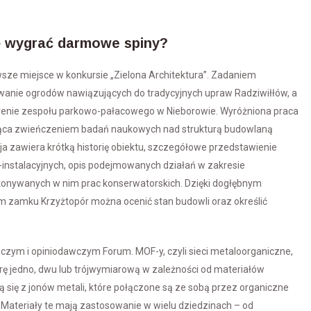
.
 wygrać darmowe spiny?
wsze miejsce w konkursie „Zielona Architektura”. Zadaniem
wanie ogrodów nawiązujących do tradycyjnych upraw Radziwiłłów, a
erenie zespołu parkowo-pałacowego w Nieborowie. Wyróżniona praca
dąca zwieńczeniem badań naukowych nad strukturą budowlaną
ja zawiera krótką historię obiektu, szczegółowe przedstawienie
instalacyjnych, opis podejmowanych działań w zakresie
konywanych w nim prac konserwatorskich. Dzięki dogłębnym
 zamku Krzyżtopór można ocenić stan budowli oraz określić
ym i opiniodawczym Forum. MOF-y, czyli sieci metaloorganiczne,
rę jedno, dwu lub trójwymiarową w zależności od materiałów
 się z jonów metali, które połączone są ze sobą przez organiczne
ą. Materiały te mają zastosowanie w wielu dziedzinach – od