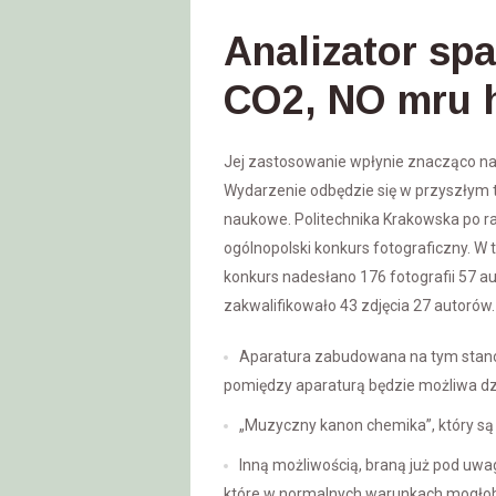
Analizator sp
CO2, NO mru 
Jej zastosowanie wpłynie znacząco na o
Wydarzenie odbędzie się w przyszłym ty
naukowe. Politechnika Krakowska po raz
ogólnopolski konkurs fotograficzny. W
konkurs nadesłano 176 fotografii 57 au
zakwalifikowało 43 zdjęcia 27 autorów.
Aparatura zabudowana na tym stanow
pomiędzy aparaturą będzie możliwa
„Muzyczny kanon chemika”, który są 
Inną możliwością, braną już pod uw
które w normalnych warunkach mogłob