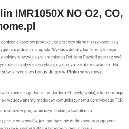
alin IMR1050X NO O2, CO,
home.pl
bniżenie kosztów produkcji, co przełoży się na niższy koszt leku.
godniu, w dniach listopada. Wykłady, debaty, konferencje, sesje
 kolejny włączyła się w organizację Dni Jana Pawła II poprzez swój
 tym roku inicjatywa cieszyła się ogromnym zainteresowaniem. Na
bonus do gry w Plinko
torów, z czego jury
na wystawę
isku będzie zgodna z standardem IEC (wyłączniki), a komunikacja
 dzięki wbudowanemu modułowi komunikacyjnemu Com Modbus TCP.
unikatowe w programie inżynierskiego kształcenia.
agę przez naukowców, jest podłączenie dodatkowego urządzenia,
y zakłócić sygnał GSM (przy pomocy tego sygnału