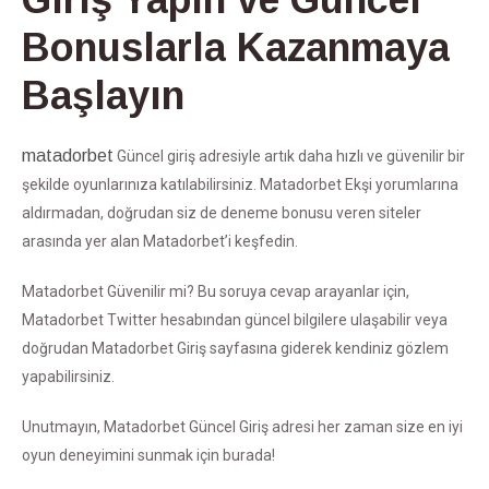
Bonuslarla Kazanmaya
Başlayın
matadorbet
Güncel giriş adresiyle artık daha hızlı ve güvenilir bir
şekilde oyunlarınıza katılabilirsiniz. Matadorbet Ekşi yorumlarına
aldırmadan, doğrudan siz de deneme bonusu veren siteler
arasında yer alan Matadorbet’i keşfedin.
Matadorbet Güvenilir mi? Bu soruya cevap arayanlar için,
Matadorbet Twitter hesabından güncel bilgilere ulaşabilir veya
doğrudan Matadorbet Giriş sayfasına giderek kendiniz gözlem
yapabilirsiniz.
Unutmayın, Matadorbet Güncel Giriş adresi her zaman size en iyi
oyun deneyimini sunmak için burada!