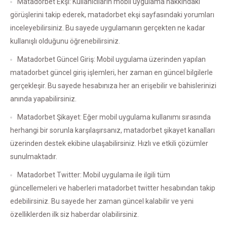
Matadorbet Ekşi: Kullanıcıların mobil uygulama hakkındaki
görüşlerini takip ederek, matadorbet ekşi sayfasındaki yorumları
inceleyebilirsiniz. Bu sayede uygulamanın gerçekten ne kadar
kullanışlı olduğunu öğrenebilirsiniz.
Matadorbet Güncel Giriş: Mobil uygulama üzerinden yapılan
matadorbet güncel giriş işlemleri, her zaman en güncel bilgilerle
gerçekleşir. Bu sayede hesabınıza her an erişebilir ve bahislerinizi
anında yapabilirsiniz.
Matadorbet Şikayet: Eğer mobil uygulama kullanımı sırasında
herhangi bir sorunla karşılaşırsanız, matadorbet şikayet kanalları
üzerinden destek ekibine ulaşabilirsiniz. Hızlı ve etkili çözümler
sunulmaktadır.
Matadorbet Twitter: Mobil uygulama ile ilgili tüm
güncellemeleri ve haberleri matadorbet twitter hesabından takip
edebilirsiniz. Bu sayede her zaman güncel kalabilir ve yeni
özelliklerden ilk siz haberdar olabilirsiniz.