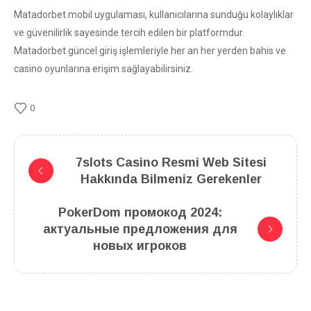
Matadorbet mobil uygulaması, kullanıcılarına sunduğu kolaylıklar
ve güvenilirlik sayesinde tercih edilen bir platformdur.
Matadorbet güncel giriş işlemleriyle her an her yerden bahis ve
casino oyunlarına erişim sağlayabilirsiniz.
0
7slots Casino Resmi Web Sitesi
Hakkında Bilmeniz Gerekenler
PokerDom промокод 2024:
актуальные предложения для
новых игроков