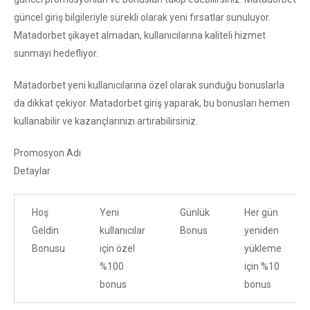
güncel giriş bilgileriyle sürekli olarak yeni fırsatlar sunuluyor.
Matadorbet şikayet almadan, kullanıcılarına kaliteli hizmet
sunmayı hedefliyor.
Matadorbet yeni kullanıcılarına özel olarak sunduğu bonuslarla
da dikkat çekiyor. Matadorbet giriş yaparak, bu bonusları hemen
kullanabilir ve kazançlarınızı artırabilirsiniz.
Promosyon Adı
Detaylar
Hoş
Yeni
Günlük
Her gün
Geldin
kullanıcılar
Bonus
yeniden
Bonusu
için özel
yükleme
%100
için %10
bonus
bonus