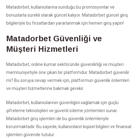
Matadorbet, kullanıcılarına sunduğu bu promosyonlar ve
bonuslarla sürekli olarak güncel kalıyor. Matadorbet güncel giriş
bilgileriyle bu fırsatlardan yararlanmak için hemen giriş yapın!
Matadorbet Güvenliği ve
Müşteri Hizmetleri
Matadorbet, online kumar sektöründe güvenilirliği ve müşteri
memnuniyetiyle öne çıkan bir platformdur. Matadorbet güvenilir
mi? Bu soruya cevap vermek için, platformun güvenlik önlemleri
ve müşteri hizmetlerine bakmak gerekir.
Matadorbet, kullanıcılarının güvenliğini sağlamak için güçlü
şifreleme teknolojileri ve güvenli ödeme yöntemleri sunar.
Matadorbet giriş işlemleri de bu güvenlik önlemleriyle
korunmaktadır. Bu sayede, kullanıcıların kişisel bilgileri ve finansal
işlemleri güvende tutulur.