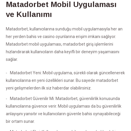
Matadorbet Mobil Uygulaması
ve Kullanımı
Matadorbet, kullanıcılarına sunduğu mobil uygulamasıyla her an
her yerden bahis ve casino oyunlarına erişim imkanı sağlıyor.
Matadorbet mobil uygulaması, matadorbet giriş işlemlerini
hızlandırarak kullanıcıların daha keyifli bir deneyim yaşamasını
sağlar.
Matadorbet Yeni: Mobil uygulama, sürekli olarak güncellenerek
kullanıcılarına en yeni özellikleri sunar. Bu sayede matadorbet
yeni gelişmelerden ilk siz haberdar olabilirsiniz.
Matadorbet Güvenilir Mi: Matadorbet, güvenilirlik konusunda
kullanıcılarına güvence verir. Mobil uygulaması da bu güvenilirlik
anlayışını yansıtır ve kullanıcıların güvenle bahis oynayabileceği
bir ortam sunar.