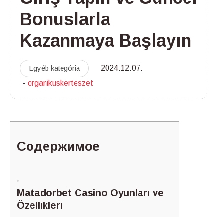
Bonuslarla
Kazanmaya Başlayın
Egyéb kategória
2024.12.07.
organikuskerteszet
Содержимое
Matadorbet Casino Oyunları ve
Özellikleri